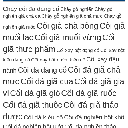
Chày cối đá dáng cổ
Chày gỗ nghiến
Chày gỗ
nghiến giã chả cá
Chày gỗ nghiến giã chả mực
Chày gỗ
Cối giã chà bông
Cối giã
nghiến giã ruốc
muối lạc
Cối giã muối vừng
Cối
giã thực phẩm
Cối xay bột dạng cổ
Cối xay bột
Cối xay đậu
kiểu dáng cổ
Cối xay bột nước kiểu cổ
Cối đá giã chả
Cối đá dáng cổ
nành
mực
Cối đá giã cua
Cối đá giã gia
vị
Cối đá giã giò
Cối đá giã ruốc
Cối đá giã thuốc
Cối đá giã thảo
dược
Cối đá nghiền bột khô
Cối đá kiểu cổ
Cối đá nghiền bột ướt
Cối đá nghiền thảo