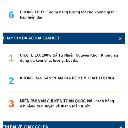
PHONG THUỶ:
Tạo ra năng lượng tốt cho không gian
bếp hiện đại
CHÀY CỐI ĐÁ ACODA CAM KẾT
CHẤT LIỆU:
100% Đá Tự Nhiên Nguyên Khối, Không sử
dụng đá kém chất lượng, bột đá.
KHÔNG BÁN SẢN PHẨM GIÁ RẺ KÉM CHẤT LƯỢNG
!
MIỄN PHÍ VẬN CHUYỂN TOÀN QUỐC
khi khách hàng
đặt hàng trực tuyến và thanh toán trước.
TIN BÀI VỀ CHÀY CỐI ĐÁ