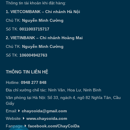
Thông tin tài khoản khi đặt hàng:
1. VIETCOMBANK – Chi nhánh Hà Nội
Chủ TK:
Nguyễn Minh Cường
Số TK:
0011003715717
2. VIETINBANK – Chi nhánh Hoàng Mai
Chủ TK:
Nguyễn Minh Cường
Số TK:
106004942763
THÔNG TIN LIÊN HỆ
Hotline:
0948 277 848
Địa chỉ xưởng chế tác: Ninh Vân, Hoa Lư, Ninh Bình
Văn phòng tại Hà Nội: Số 33, ngách 4, ngõ 82 Nghĩa Tân, Cầu
Giấy
Email:
chaycoida@gmail.com
Website:
www.chaycoida.com
Fanpage:
facebook.com/ChayCoiDa