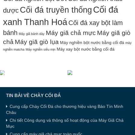
Cối đá
Cối đá truyền thống
dược
xanh Thanh Hoá
Cối đá xay bột làm
bánh
Máy giã chả mực
Máy giã giò
Máy giã bánh dày
chả
Máy giã giò lụa
Máy nghiền bột nước bằng cối đá
máy
Máy xay bột nước bằng cối đá
nghiền matcha
Máy nghiền siêu mịn
TIN BÀI VỀ CHÀY CỐI ĐÁ
Cung cấp Chày Cối Đá cho thương hiệu vàng Bảo Tín Minh
Châu
Chi tiết Công dụng và thông số hoạt động của Máy Giã Chả
Mực
Cung cấp máy giã chả mực toàn quốc