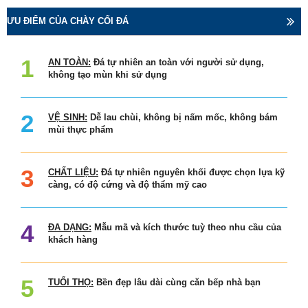
ƯU ĐIỂM CỦA CHÀY CỐI ĐÁ
AN TOÀN:
Đá tự nhiên an toàn với người sử dụng,
không tạo mùn khi sử dụng
VỆ SINH:
Dễ lau chùi, không bị nấm mốc, không bám
mùi thực phẩm
CHẤT LIỆU:
Đá tự nhiên nguyên khối được chọn lựa kỹ
càng, có độ cứng và độ thẩm mỹ cao
ĐA DẠNG:
Mẫu mã và kích thước tuỳ theo nhu cầu của
khách hàng
TUỔI THỌ:
Bền đẹp lâu dài cùng căn bếp nhà bạn