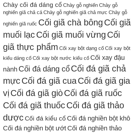
Chày cối đá dáng cổ
Chày gỗ nghiến
Chày gỗ
nghiến giã chả cá
Chày gỗ nghiến giã chả mực
Chày gỗ
Cối giã chà bông
Cối giã
nghiến giã ruốc
muối lạc
Cối giã muối vừng
Cối
giã thực phẩm
Cối xay bột dạng cổ
Cối xay bột
Cối xay đậu
kiểu dáng cổ
Cối xay bột nước kiểu cổ
Cối đá giã chả
Cối đá dáng cổ
nành
mực
Cối đá giã cua
Cối đá giã gia
vị
Cối đá giã giò
Cối đá giã ruốc
Cối đá giã thuốc
Cối đá giã thảo
dược
Cối đá nghiền bột khô
Cối đá kiểu cổ
Cối đá nghiền bột ướt
Cối đá nghiền thảo