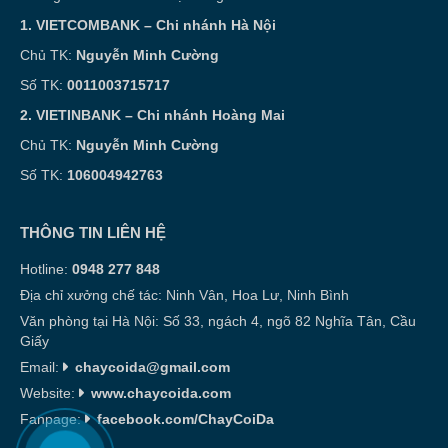
1. VIETCOMBANK – Chi nhánh Hà Nội
Chủ TK:
Nguyễn Minh Cường
Số TK:
0011003715717
2. VIETINBANK – Chi nhánh Hoàng Mai
Chủ TK:
Nguyễn Minh Cường
Số TK:
106004942763
THÔNG TIN LIÊN HỆ
Hotline:
0948 277 848
Địa chỉ xưởng chế tác: Ninh Vân, Hoa Lư, Ninh Bình
Văn phòng tại Hà Nội: Số 33, ngách 4, ngõ 82 Nghĩa Tân, Cầu
Giấy
Email:
chaycoida@gmail.com
Website:
www.chaycoida.com
Fanpage:
facebook.com/ChayCoiDa