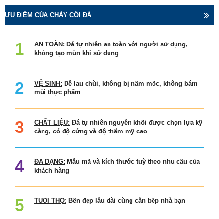
ƯU ĐIỂM CỦA CHÀY CỐI ĐÁ
AN TOÀN:
Đá tự nhiên an toàn với người sử dụng,
không tạo mùn khi sử dụng
VỆ SINH:
Dễ lau chùi, không bị nấm mốc, không bám
mùi thực phẩm
CHẤT LIỆU:
Đá tự nhiên nguyên khối được chọn lựa kỹ
càng, có độ cứng và độ thẩm mỹ cao
ĐA DẠNG:
Mẫu mã và kích thước tuỳ theo nhu cầu của
khách hàng
TUỔI THỌ:
Bền đẹp lâu dài cùng căn bếp nhà bạn