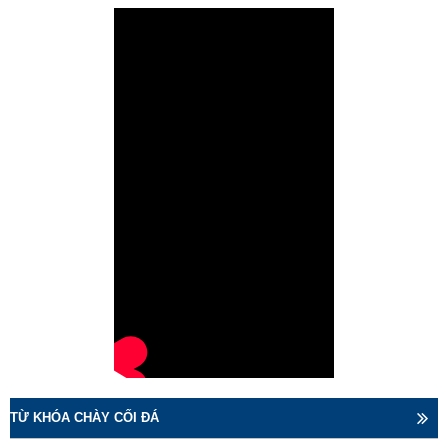
TỪ KHÓA CHÀY CỐI ĐÁ