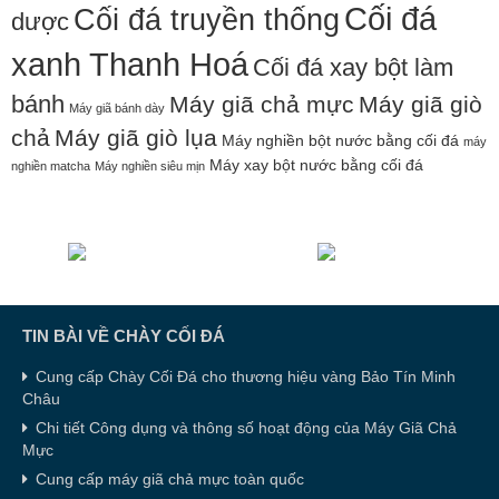
Cối đá
Cối đá truyền thống
dược
xanh Thanh Hoá
Cối đá xay bột làm
bánh
Máy giã chả mực
Máy giã giò
Máy giã bánh dày
chả
Máy giã giò lụa
Máy nghiền bột nước bằng cối đá
máy
Máy xay bột nước bằng cối đá
nghiền matcha
Máy nghiền siêu mịn
TIN BÀI VỀ CHÀY CỐI ĐÁ
Cung cấp Chày Cối Đá cho thương hiệu vàng Bảo Tín Minh
Châu
Chi tiết Công dụng và thông số hoạt động của Máy Giã Chả
Mực
Cung cấp máy giã chả mực toàn quốc