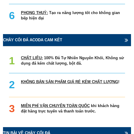
PHONG THUỶ:
Tạo ra năng lượng tốt cho không gian
bếp hiện đại
CHÀY CỐI ĐÁ ACODA CAM KẾT
CHẤT LIỆU:
100% Đá Tự Nhiên Nguyên Khối, Không sử
dụng đá kém chất lượng, bột đá.
KHÔNG BÁN SẢN PHẨM GIÁ RẺ KÉM CHẤT LƯỢNG
!
MIỄN PHÍ VẬN CHUYỂN TOÀN QUỐC
khi khách hàng
đặt hàng trực tuyến và thanh toán trước.
TIN BÀI VỀ CHÀY CỐI ĐÁ