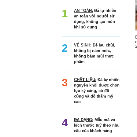
AN TOÀN:
Đá tự nhiên
an toàn với người sử
dụng, không tạo mùn
khi sử dụng
VỆ SINH:
Dễ lau chùi,
không bị nấm mốc,
không bám mùi thực
phẩm
CHẤT LIỆU:
Đá tự nhiên
nguyên khối được chọn
lựa kỹ càng, có độ
cứng và độ thẩm mỹ
cao
ĐA DẠNG:
Mẫu mã và
kích thước tuỳ theo nhu
cầu của khách hàng