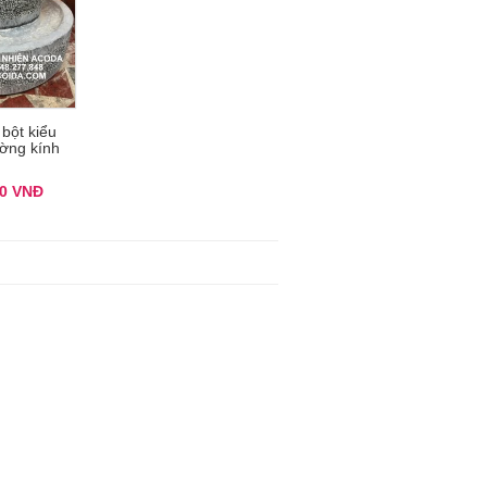
 bột kiểu
ờng kính
00
VNĐ