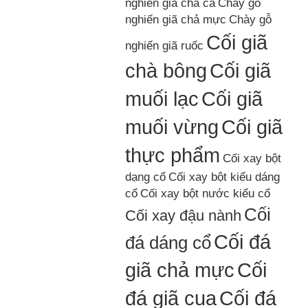
nghiến giã chả cá
Chày gỗ
nghiến giã chả mực
Chày gỗ
Cối giã
nghiến giã ruốc
chà bông
Cối giã
muối lạc
Cối giã
muối vừng
Cối giã
thực phẩm
Cối xay bột
dạng cổ
Cối xay bột kiểu dáng
cổ
Cối xay bột nước kiểu cổ
Cối
Cối xay đậu nành
Cối đá
đá dáng cổ
giã chả mực
Cối
đá giã cua
Cối đá