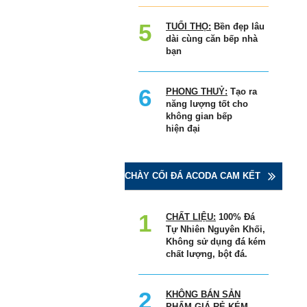
TUỔI THỌ:
Bền đẹp lâu
dài cùng căn bếp nhà
bạn
PHONG THUỶ:
Tạo ra
năng lượng tốt cho
không gian bếp
hiện đại
CHÀY CỐI ĐÁ ACODA CAM KẾT
CHẤT LIỆU:
100% Đá
Tự Nhiên Nguyên Khối,
Không sử dụng đá kém
chất lượng, bột đá.
KHÔNG BÁN SẢN
PHẨM GIÁ RẺ KÉM