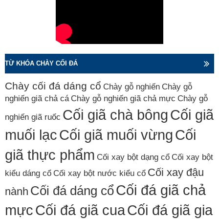
TỪ KHÓA CHÀY CỐI ĐÁ
Chày cối đá dáng cổ
Chày gỗ nghiến
Chày gỗ
nghiến giã chả cá
Chày gỗ nghiến giã chả mực
Chày gỗ
Cối giã chà bông
Cối giã
nghiến giã ruốc
muối lạc
Cối giã muối vừng
Cối
giã thực phẩm
Cối xay bột dạng cổ
Cối xay bột
Cối xay đậu
kiểu dáng cổ
Cối xay bột nước kiểu cổ
Cối đá giã chả
Cối đá dáng cổ
nành
mực
Cối đá giã cua
Cối đá giã gia