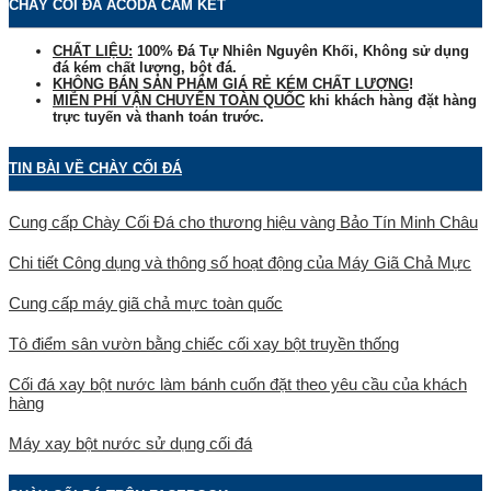
CHÀY CỐI ĐÁ ACODA CAM KẾT
CHẤT LIỆU:
100% Đá Tự Nhiên Nguyên Khối, Không sử dụng
đá kém chất lượng, bột đá.
KHÔNG BÁN SẢN PHẨM GIÁ RẺ KÉM CHẤT LƯỢNG
!
MIỄN PHÍ VẬN CHUYỂN TOÀN QUỐC
khi khách hàng đặt hàng
trực tuyến và thanh toán trước.
TIN BÀI VỀ CHÀY CỐI ĐÁ
Cung cấp Chày Cối Đá cho thương hiệu vàng Bảo Tín Minh Châu
Chi tiết Công dụng và thông số hoạt động của Máy Giã Chả Mực
Cung cấp máy giã chả mực toàn quốc
Tô điểm sân vườn bằng chiếc cối xay bột truyền thống
Cối đá xay bột nước làm bánh cuốn đặt theo yêu cầu của khách
hàng
Máy xay bột nước sử dụng cối đá