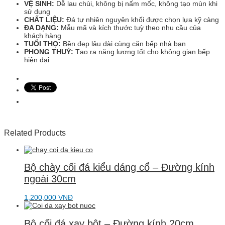
VỆ SINH:
Dễ lau chùi, không bị nấm mốc, không tạo mùn khi
sử dụng
CHẤT LIỆU:
Đá tự nhiên nguyên khối được chọn lựa kỹ càng
ĐA DẠNG:
Mẫu mã và kích thước tuỳ theo nhu cầu của
khách hàng
TUỔI THỌ:
Bền đẹp lâu dài cùng căn bếp nhà bạn
PHONG THUỶ:
Tạo ra năng lượng tốt cho không gian bếp
hiện đại
Related Products
Bộ chày cối đá kiểu dáng cổ – Đường kính
ngoài 30cm
1,200,000
VNĐ
Bộ cối đá xay bột – Đường kính 20cm