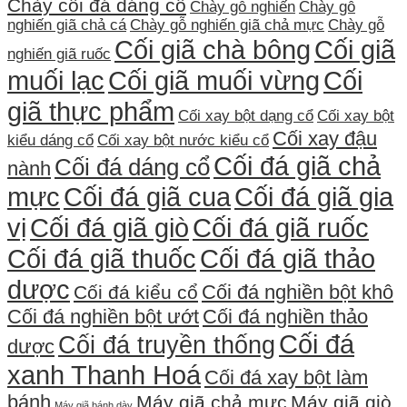
Chày cối đá dáng cổ
Chày gỗ nghiến
Chày gỗ
nghiến giã chả cá
Chày gỗ nghiến giã chả mực
Chày gỗ
Cối giã chà bông
Cối giã
nghiến giã ruốc
muối lạc
Cối giã muối vừng
Cối
giã thực phẩm
Cối xay bột dạng cổ
Cối xay bột
Cối xay đậu
kiểu dáng cổ
Cối xay bột nước kiểu cổ
Cối đá giã chả
Cối đá dáng cổ
nành
mực
Cối đá giã cua
Cối đá giã gia
vị
Cối đá giã giò
Cối đá giã ruốc
Cối đá giã thuốc
Cối đá giã thảo
dược
Cối đá nghiền bột khô
Cối đá kiểu cổ
Cối đá nghiền bột ướt
Cối đá nghiền thảo
Cối đá
Cối đá truyền thống
dược
xanh Thanh Hoá
Cối đá xay bột làm
bánh
Máy giã chả mực
Máy giã giò
Máy giã bánh dày