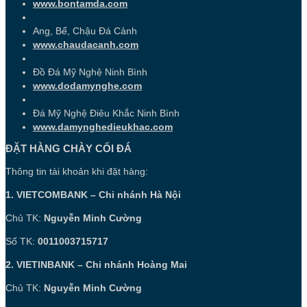
www.bontamda.com
Ang, Bể, Chậu Đá Cảnh
www.chaudacanh.com
Đồ Đá Mỹ Nghệ Ninh Bình
www.dodamynghe.com
Đá Mỹ Nghệ Điêu Khắc Ninh Bình
www.damynghedieukhac.com
ĐẶT HÀNG CHÀY CỐI ĐÁ
Thông tin tài khoản khi đặt hàng:
1. VIETCOMBANK – Chi nhánh Hà Nội
Chủ TK:
Nguyễn Minh Cường
Số TK:
0011003715717
2. VIETINBANK – Chi nhánh Hoàng Mai
Chủ TK:
Nguyễn Minh Cường