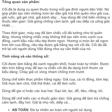
Tổng quan sản phẩm:
Cối đá là dụng cụ quen thuộc trong mỗi gia đình người dân Việt. Nó
góp phần tạo nên những món ăn dân giã mà khó quên như giã cua,
giã ruốc, giã giò chả, giã bánh dày… hay dùng để chế biến những vị
thuốc dân gian: Giã gừng chống cảm lạnh, giã rau diếp cá uống giải
nhiệt….
Theo thời gian, máy xay đã làm chiếc cối đá tưởng như bị quên
lãng, nhưng những chiếc máy không thể tạo nên món canh cua
đồng, canh bầu nấu riêu tép thơm ngon. Hương vị món ăn sẽ ngon
hơn khi cua đồng, riêu tép được giã bằng tay với cối đá. Cối đá đã
trở lại với người dùng Việt đúng như sự cần thiết của nó
Tính năng và các thông số:
Cối được làm bằng đá xanh nguyên khối, hoàn toàn tự nhiên. Được
tiện tròn bằng máy để tạo ra chiếc cối đá đa dạng kích thuớc và
kiểu dáng. Chày giã có vòng nhám chống trơn trượt.
Dùng chế biến thực phẩm hằng ngày: Giã cua, cá rô đồng, tôm tép;
Giã mực làm chả; Giã thịt thăn, cá để làm ruốc.
Dùng để gia vị hoặc các loại hat: Gạo lứt, lạc, đỗ, tiêu, riềng, tỏi..
Dùng để chế biến các vị thuốc giân dan: Giã gừng để làm trà chống
cảm lạnh, đầy hơi. Giã lá nhọ nồi, diếp cá…
AN TOÀN:
Đá tự nhiên an toàn với người sử dụng