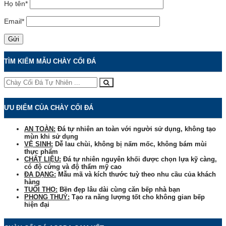
Họ tên
*
Email
*
TÌM KIẾM MẪU CHÀY CỐI ĐÁ
ƯU ĐIỂM CỦA CHÀY CỐI ĐÁ
AN TOÀN:
Đá tự nhiên an toàn với người sử dụng, không tạo
mùn khi sử dụng
VỆ SINH:
Dễ lau chùi, không bị nấm mốc, không bám mùi
thực phẩm
CHẤT LIỆU:
Đá tự nhiên nguyên khối được chọn lựa kỹ càng,
có độ cứng và độ thẩm mỹ cao
ĐA DẠNG:
Mẫu mã và kích thước tuỳ theo nhu cầu của khách
hàng
TUỔI THỌ:
Bền đẹp lâu dài cùng căn bếp nhà bạn
PHONG THUỶ:
Tạo ra năng lượng tốt cho không gian bếp
hiện đại