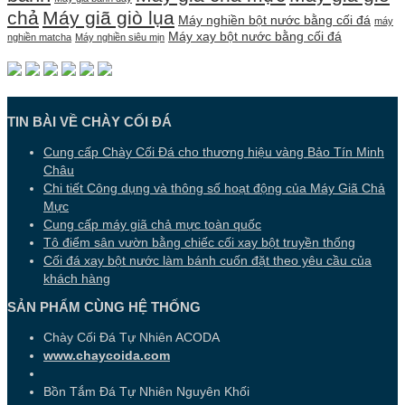
chả
Máy giã giò lụa
Máy nghiền bột nước bằng cối đá
máy
Máy xay bột nước bằng cối đá
nghiền matcha
Máy nghiền siêu mịn
TIN BÀI VỀ CHÀY CỐI ĐÁ
Cung cấp Chày Cối Đá cho thương hiệu vàng Bảo Tín Minh
Châu
Chi tiết Công dụng và thông số hoạt động của Máy Giã Chả
Mực
Cung cấp máy giã chả mực toàn quốc
Tô điểm sân vườn bằng chiếc cối xay bột truyền thống
Cối đá xay bột nước làm bánh cuốn đặt theo yêu cầu của
khách hàng
SẢN PHẨM CÙNG HỆ THỐNG
Chày Cối Đá Tự Nhiên ACODA
www.chaycoida.com
Bồn Tắm Đá Tự Nhiên Nguyên Khối