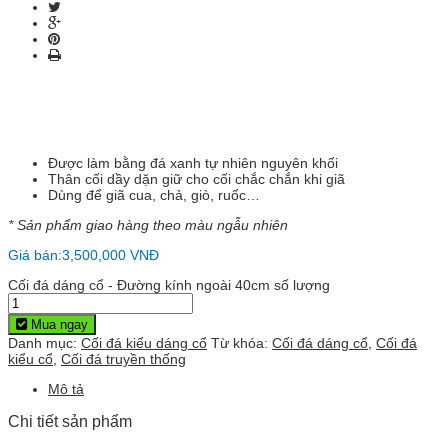
Được làm bằng đá xanh tự nhiên nguyên khối
Thân cối dầy dặn giữ cho cối chắc chắn khi giã
Dùng để giã cua, chả, giò, ruốc…
* Sản phẩm giao hàng theo màu ngẫu nhiên
Giá bán:
3,500,000
VNĐ
Cối đá dáng cổ - Đường kính ngoài 40cm số lượng
Mua ngay
Danh mục:
Cối đá kiểu dáng cổ
Từ khóa:
Cối đá dáng cổ
,
Cối đá
kiểu cổ
,
Cối đá truyền thống
Mô tả
Chi tiết sản phẩm