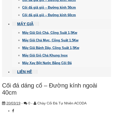
Cối đá giã giò – Đường kính 50cm
Cối đá giã giò – Đường kính 60cm
MÁY GIÃ
Máy Giã Giò Chả, Công Suất 1,5Kw
Máy Giã Chả Mực, Công Suất 1.5Kw
Máy Giã Bánh Dày, Công Suất 1,5Kw
Máy Giã Giò Chả Khung Inox
Máy Xay Bột Nước Bằng Cối Đá
LIÊN HỆ
Cối đá dáng cổ – Đường kính ngoài
40cm
20/03/19
-
0 -
Chày Cối Đá Tự Nhiên ACODA