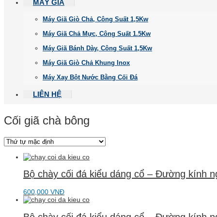
MÁY GIÃ
Máy Giã Giò Chả, Công Suất 1,5Kw
Máy Giã Chả Mực, Công Suất 1.5Kw
Máy Giã Bánh Dày, Công Suất 1,5Kw
Máy Giã Giò Chả Khung Inox
Máy Xay Bột Nước Bằng Cối Đá
LIÊN HỆ
Cối giã chà bông
Bộ chày cối đá kiểu dáng cổ – Đường kính 
600,000
VNĐ
Bộ chày cối đá kiểu dáng cổ – Đường kính 