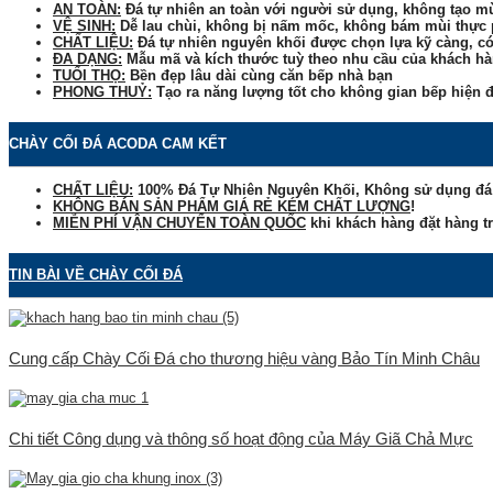
AN TOÀN:
Đá tự nhiên an toàn với người sử dụng, không tạo m
VỆ SINH:
Dễ lau chùi, không bị nấm mốc, không bám mùi thực
CHẤT LIỆU:
Đá tự nhiên nguyên khối được chọn lựa kỹ càng, 
ĐA DẠNG:
Mẫu mã và kích thước tuỳ theo nhu cầu của khách ha
TUỔI THỌ:
Bền đẹp lâu dài cùng căn bếp nhà bạn
PHONG THUỶ:
Tạo ra năng lượng tốt cho không gian bếp hiện đ
CHÀY CỐI ĐÁ ACODA CAM KẾT
CHẤT LIỆU:
100% Đá Tự Nhiên Nguyên Khối, Không sử dụng đá 
KHÔNG BÁN SẢN PHẨM GIÁ RẺ KÉM CHẤT LƯỢNG
!
MIỄN PHÍ VẬN CHUYỂN TOÀN QUỐC
khi khách hàng đặt hàng tr
TIN BÀI VỀ CHÀY CỐI ĐÁ
Cung cấp Chày Cối Đá cho thương hiệu vàng Bảo Tín Minh Châu
Chi tiết Công dụng và thông số hoạt động của Máy Giã Chả Mực