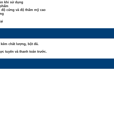
ùn khi sử dụng
 phẩm
có độ cứng và độ thẩm mỹ cao
̀ng
ại
kém chất lượng, bột đá.
ực tuyến và thanh toán trước.